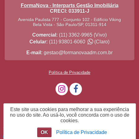
FormaNova - Interparts Gestão Imobiliária
CRECI: 033911-J
Avenida Paulista 777 - Conjunto 102 - Edifício Viking
Bela Vista
-
São Paulo
/
SP
,
01311-914
Comercial:
(11) 3362-9965
(Vivo)
Celular:
(11) 93801-6060
(Claro)
E-mail:
gestao@formanovaadm.com.br
Política de Privacidade
Este site usa cookies para melhorar a sua experiência
no uso do site. Ao usá-lo, você concorda com o uso de
cookies.
Olá, em que posso ajudar?
OK
Política de Privacidade
Olá, em que posso ajudar?
Chat