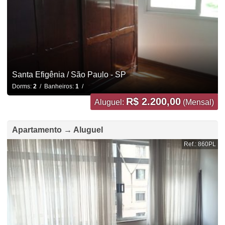
Santa Efigênia / São Paulo - SP
Dorms:
2
/ Banheiros:
1
/
R$ 2.200,00
Aluguel:
(Mensal)
Apartamento → Aluguel
Ref.: 860PL