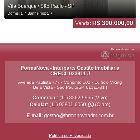
Vila Buarque / São Paulo - SP
Dorms:
1
/ Banheiros:
1
/
R$ 300.000,00
Venda:
FormaNova - Interparts Gestão Imobiliária
CRECI: 033911-J
Avenida Paulista 777 - Conjunto 102 - Edifício Viking
Bela Vista
-
São Paulo
/
SP
,
01311-914
Comercial:
(11) 3362-9965
(Vivo)
Celular:
(11) 93801-6060
(Claro)
E-mail:
gestao@formanovaadm.com.br
Política de Privacidade