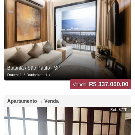
Butantã / São Paulo - SP
Dorms:
1
/ Banheiros:
1
/
R$ 337.000,00
Venda:
Apartamento → Venda
Ref.: 877PL