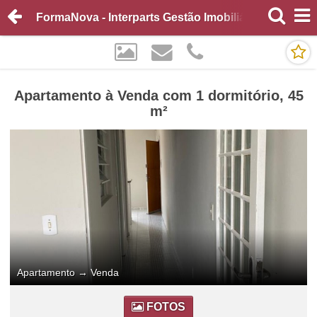
FormaNova - Interparts Gestão Imobiliária
Apartamento à Venda com 1 dormitório, 45
m²
Apartamento
→
Venda
FOTOS