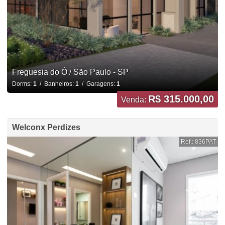
Freguesia do Ó / São Paulo - SP
Dorms:
1
/ Banheiros:
1
/ Garagens:
1
R$ 315.000,00
Venda:
Welconx Perdizes
Ref.: 836PAT