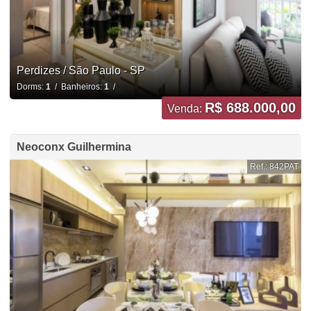
Perdizes / São Paulo - SP
Dorms:
1
/ Banheiros:
1
/
R$ 688.000,00
Venda:
Neoconx Guilhermina
Ref.: 842PAT