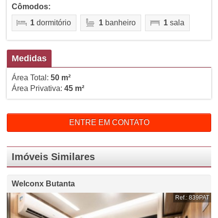
Cômodos:
1
dormitório
1
banheiro
1
sala
Medidas
Área Total:
50 m²
Área Privativa:
45 m²
ENTRE EM CONTATO
Imóveis Similares
Welconx Butanta
Ref.: 839PAT