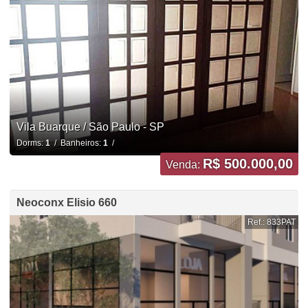
Vila Buarque / São Paulo - SP
Dorms:
1
/ Banheiros:
1
/
R$ 500.000,00
Venda:
Neoconx Elisio 660
Ref.: 833PAT